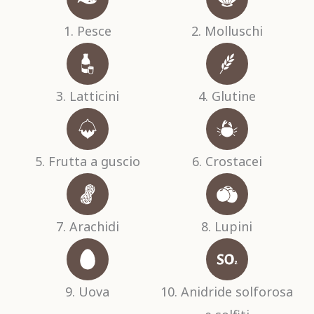
1. Pesce
2. Molluschi
3. Latticini
4. Glutine
5. Frutta a guscio
6. Crostacei
7. Arachidi
8. Lupini
9. Uova
10. Anidride solforosa