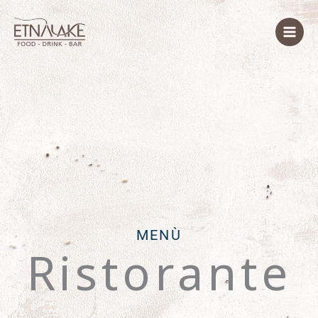
Vai
al
contenuto
MENÙ
Ristorante