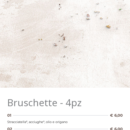
Bruschette - 4pz
01
€ 6,00
Stracciatella*, acciughe*, olio e origano
02
€ 6,00