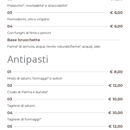
Pistacchio*, mortadella* e stracciatella*
03
€ 6,00
Pomodorini, olio e origano
04
€ 6,00
Con funghi di ferla o porcini
Base bruschette
Farina* di semola, acqua, lievito naturale(farina*, acqua), sale.
Antipasti
01
€ 8,00
Misto di salumi, formaggi* e sottoli
02
€ 12,00
Crudo di Parma e burrata*
03
€ 10,00
Tagliere di salumi
04
€ 10,00
Tagliere di formaggi*
05
€ 12,00