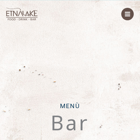
Vai
al
contenuto
MENÙ
Bar